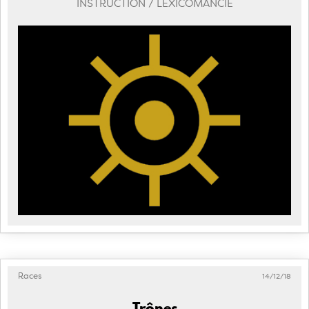
INSTRUCTION / LEXICOMANCIE
Races
14/12/18
Trônes