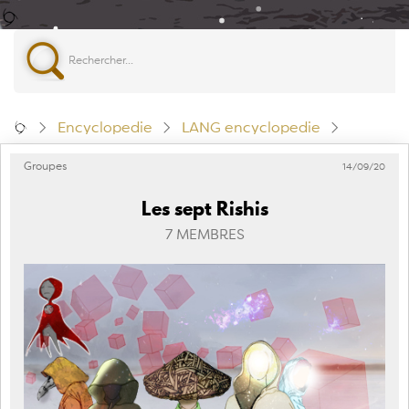
Rechercher...
Encyclopedie
LANG encyclopedie
Groupes
14/09/20
Les sept Rishis
7 MEMBRES