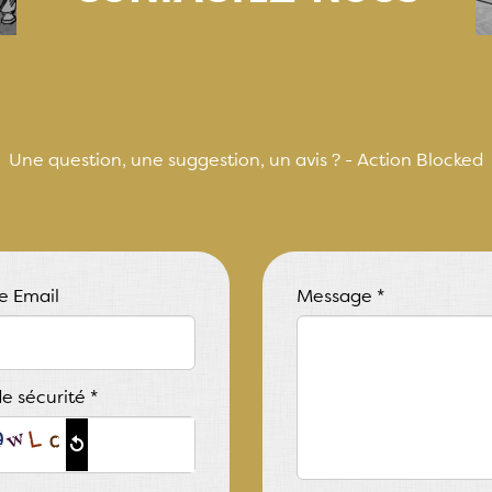
Une question, une suggestion, un avis ? - Action Blocked
e Email
Message
*
e sécurité
*