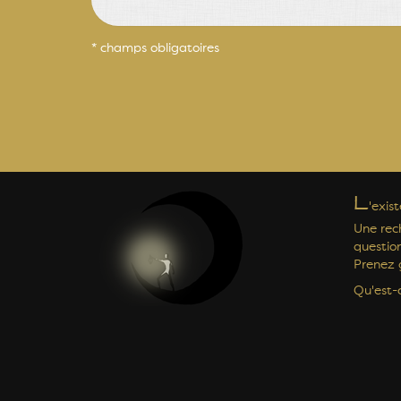
* champs obligatoires
L
'exis
Une rec
question
Prenez g
Qu'est-c