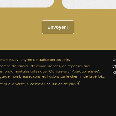
Envoyer !
B
tence est synonyme de quête perpétuelle.
herche de savoirs, de connaissances, de réponses aux
V
s fondamentales telles que "Qui suis-je", "Pourquoi suis-je".
R
arde, nombreuses sont les illusions sur le chemin de la vérité...
?
e que la vérité, si ce n'est une illusion de plus