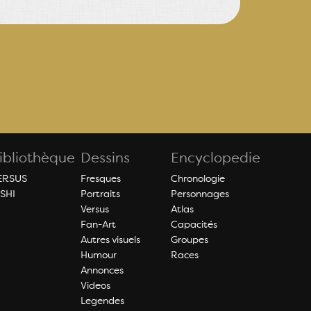
ibliothèque
Dessins
Encyclopedie
ERSUS
Fresques
Chronologie
ISHI
Portraits
Personnages
Versus
Atlas
Fan-Art
Capacités
Autres visuels
Groupes
Humour
Races
Annonces
Videos
Legendes