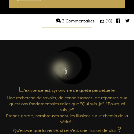
3 Commentaires
(10)
L
'existence est synonyme de quête perpétuelle.
Une recherche de savoirs, de connaissances, de réponses aux
questions fondamentales telles que "Qui suis-je", "Pourquoi
suis-je".
Prenez garde, nombreuses sont les illusions sur le chemin de la
vérité...
?
Qu'est-ce que la vérité, si ce n'est une illusion de plus