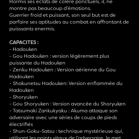
Hormis ses eclats de colère ponctuels, iL ne
montre pas beaucoup d'émotions.
Guerrier froid et puissant, son seul but est de
parfaire ses aptitudes au combat en affrontant de
puisssants enermis.
CAPACITES :
- Hadouken
- Gou Hadouken : version légèrement plus
puissante du Hadouken
- Zenku Hadouken : Version aérienne du Gou
Hadouken
- Shakunetsu Hadouken: Version enflammée du
Hadouken
- Shoryuken
- Gou Shoryuken : Version avancée du Shoryuken
- Tatsumaki Zankukyaku : Akuma attaque son
adversaire avec une séries de coups de pieds
électrifiés
- Shun-Goku-Satsu : technique mystérieuse qui,
utilisant les points vitaux de l'adversaire, le met