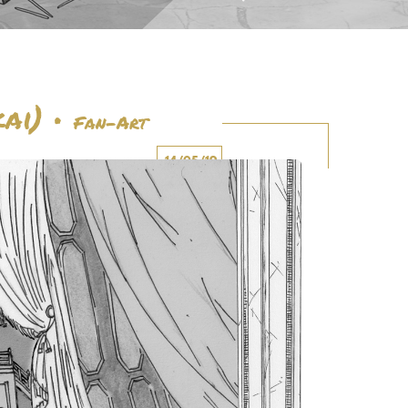
ai)
•
Fan-Art
14/05/19