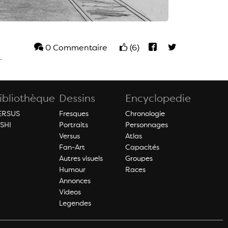
0 Commentaire
(6)
ibliothèque
Dessins
Encyclopedie
ERSUS
Fresques
Chronologie
ISHI
Portraits
Personnages
Versus
Atlas
Fan-Art
Capacités
Autres visuels
Groupes
Humour
Races
Annonces
Videos
Legendes