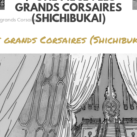
GRANDS CORSAIRES
(SHICHIBUKAI)
 grands Corsaires (Shichibukai)
s grands Corsaires (Shichibuk