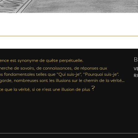
B
tence est synonyme de quête perpétuelle.
herche de savoirs, de connaissances, de réponses aux
V
s fondamentales telles que "Qui suis-je", "Pourquoi suis-je".
R
arde, nombreuses sont les illusions sur le chemin de la vérité...
?
e que la vérité, si ce n'est une illusion de plus