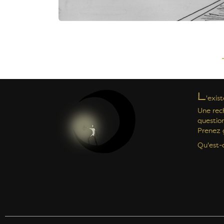
L
'exis
Une rec
question
Prenez g
Qu'est-c