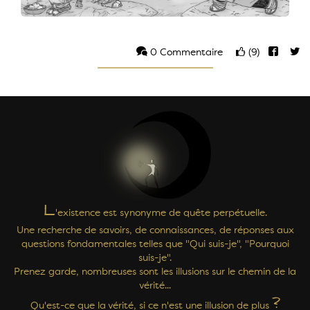
0 Commentaire
(9)
L
'existence est synonyme de quête perpétuelle.
Une recherche de savoirs, de connaissances, de réponses aux
questions fondamentales telles que "Qui suis-je", "Pourquoi
suis-je".
Prenez garde, nombreuses sont les illusions sur le chemin de la
vérité...
?
Qu'est-ce que la vérité, si ce n'est une illusion de plus