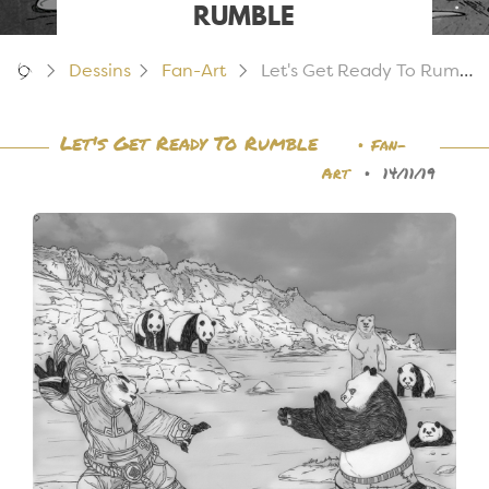
RUMBLE
Dessins
Fan-Art
Let's Get Ready To Rumble
Let's Get Ready To Rumble
•
Fan-
•
Art
14/11/19