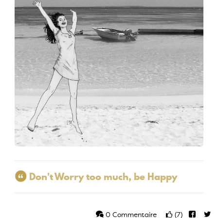
Don't Worry too much, be Happy
0 Commentaire
(7)