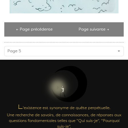
← Page précédente
Page suivante →
Page 5
L
'existence est synonyme de quête perpétuelle.
Une recherche de savoirs, de connaissances, de réponses aux
questions fondamentales telles que "Qui suis-je", "Pourquoi
suis-je".